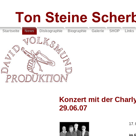
Startseite
News
Diskographie
Biographie
Galerie
SHOP
Links
Sie sind hier:
>> News
Konzert mit der Char
29.06.07
17. 
im 